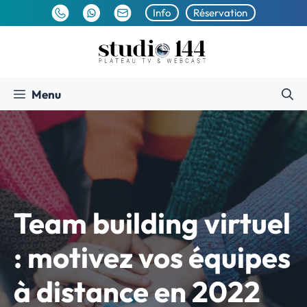
Aller
Info
Réservation
au
contenu
Menu
Team building virtuel
: motivez vos équipes
à distance en 2022