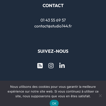
CONTACT
01 43 55 69 57
contact@studio144.fr
SUIVEZ-NOUS
Nous utilisons des cookies pour vous garantir la meilleure
Copyright © 2026 Studio 144
expérience sur notre site web. Si vous continuez à utiliser ce
site, nous supposerons que vous en êtes satisfait.
Mentions Légales et Politique de condidentialité
OK