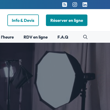
Info & Devis
Réserver en ligne
 l’heure
RDV en ligne
F.A.Q