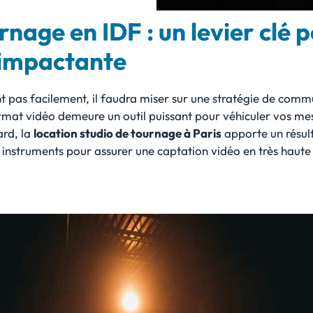
rnage en IDF : un levier clé 
 impactante
t pas facilement, il faudra miser sur une stratégie de commun
rmat vidéo demeure un outil puissant pour véhiculer vos mess
ard, la
location studio de tournage à Paris
apporte un résult
s instruments pour assurer une captation vidéo en très haute 