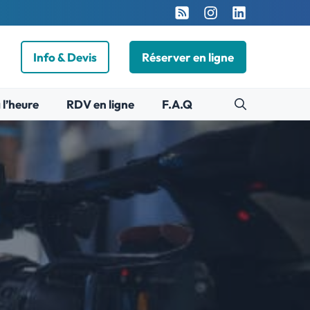
Info & Devis
Réserver en ligne
 l’heure
RDV en ligne
F.A.Q