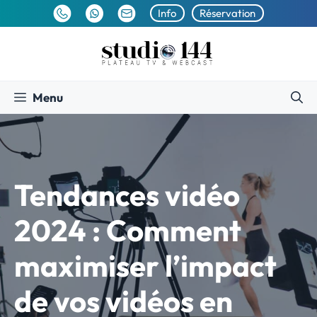
Aller
Info
Réservation
au
contenu
Menu
Tendances vidéo
2024 : Comment
maximiser l’impact
de vos vidéos en