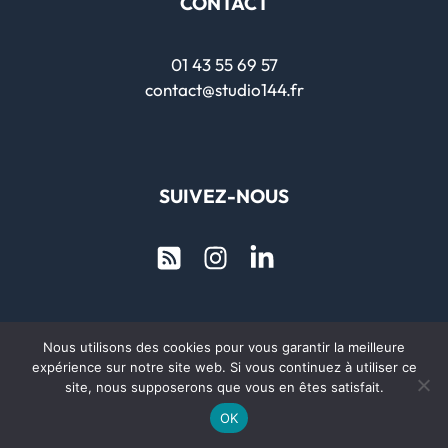
CONTACT
01 43 55 69 57
contact@studio144.fr
SUIVEZ-NOUS
Nous utilisons des cookies pour vous garantir la meilleure
Copyright © 2026 Studio 144
expérience sur notre site web. Si vous continuez à utiliser ce
site, nous supposerons que vous en êtes satisfait.
Mentions Légales et Politique de condidentialité
OK